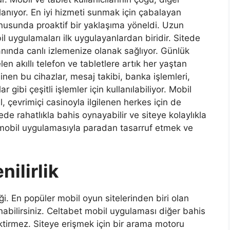
llanıyor. En iyi hizmeti sunmak için çabalayan
konusunda proaktif bir yaklaşıma yöneldi. Uzun
il uygulamaları ilk uygulayanlardan biridir. Sitede
anında canlı izlemenize olanak sağlıyor. Günlük
n akıllı telefon ve tabletlere artık her yaştan
linen bu cihazlar, mesaj takibi, banka işlemleri,
 gibi çeşitli işlemler için kullanılabiliyor. Mobil
l, çevrimiçi casinoyla ilgilenen herkes için de
tede rahatlıkla bahis oynayabilir ve siteye kolaylıkla
t mobil uygulamasıyla paradan tasarruf etmek ve
ilirlik
iği. En popüler mobil oyun sitelerinden biri olan
bilirsiniz. Celtabet mobil uygulaması diğer bahis
ektirmez. Siteye erişmek için bir arama motoru