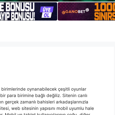
 birimlerinde oynanabilecek çeşitli oyunlar
ir para birimine bağlı değiliz. Sitenin canlı
ken gerçek zamanlı bahisleri arkadaşlarınızla
itesi, web sitesinin yapısını mobil uyumlu hale
. Mobil ve tablet kullanıcılarının çoğu, diğer