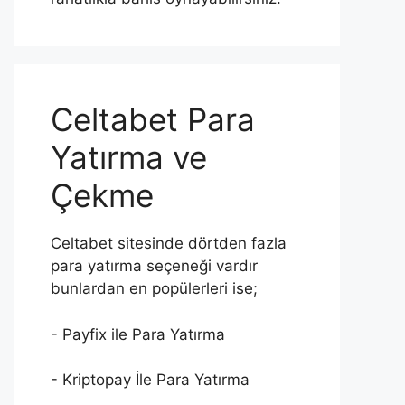
Celtabet Para
Yatırma ve
Çekme
Celtabet sitesinde dörtden fazla
para yatırma seçeneği vardır
bunlardan en popülerleri ise;
- Payfix ile Para Yatırma
- Kriptopay İle Para Yatırma