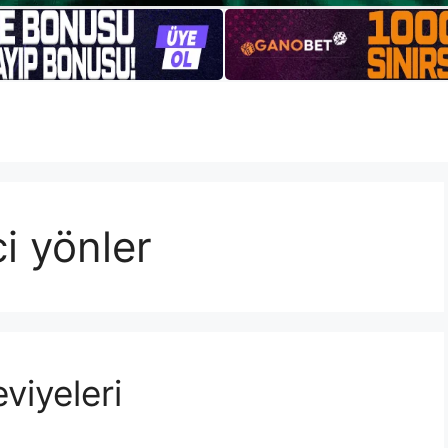
ci yönler
viyeleri