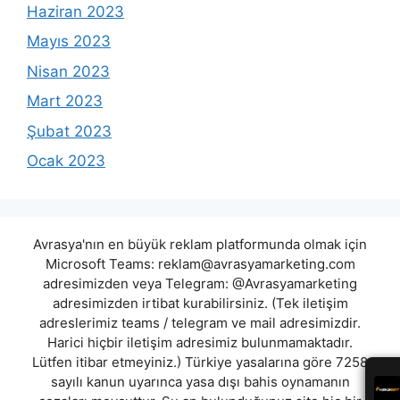
Haziran 2023
Mayıs 2023
Nisan 2023
Mart 2023
Şubat 2023
Ocak 2023
Avrasya'nın en büyük reklam platformunda olmak için
Microsoft Teams:
reklam@avrasyamarketing.com
adresimizden veya Telegram: @Avrasyamarketing
adresimizden irtibat kurabilirsiniz. (Tek iletişim
adreslerimiz teams / telegram ve mail adresimizdir.
Harici hiçbir iletişim adresimiz bulunmamaktadır.
Lütfen itibar etmeyiniz.) Türkiye yasalarına göre 7258
sayılı kanun uyarınca yasa dışı bahis oynamanın