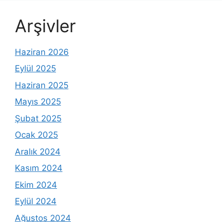
Arşivler
Haziran 2026
Eylül 2025
Haziran 2025
Mayıs 2025
Şubat 2025
Ocak 2025
Aralık 2024
Kasım 2024
Ekim 2024
Eylül 2024
Ağustos 2024