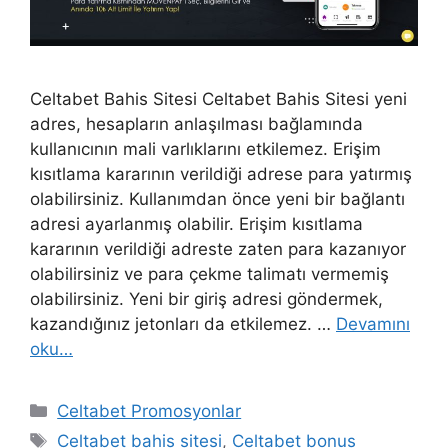
Celtabet Bahis Sitesi Celtabet Bahis Sitesi yeni
adres, hesapların anlaşılması bağlamında
kullanıcının mali varlıklarını etkilemez. Erişim
kısıtlama kararının verildiği adrese para yatırmış
olabilirsiniz. Kullanımdan önce yeni bir bağlantı
adresi ayarlanmış olabilir. Erişim kısıtlama
kararının verildiği adreste zaten para kazanıyor
olabilirsiniz ve para çekme talimatı vermemiş
olabilirsiniz. Yeni bir giriş adresi göndermek,
kazandığınız jetonları da etkilemez. …
Devamını
oku…
Kategoriler
Celtabet Promosyonlar
Etiketler
Celtabet bahis sitesi
,
Celtabet bonus