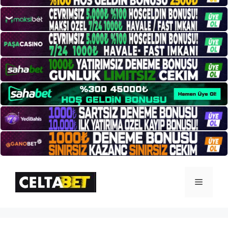
İçeriğe
atla
Menü