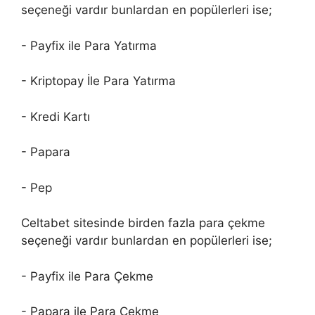
seçeneği vardır bunlardan en popülerleri ise;
- Payfix ile Para Yatırma
- Kriptopay İle Para Yatırma
- Kredi Kartı
- Papara
- Pep
Celtabet sitesinde birden fazla para çekme
seçeneği vardır bunlardan en popülerleri ise;
- Payfix ile Para Çekme
- Papara ile Para Çekme