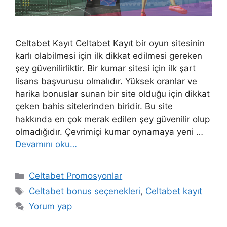
Celtabet Kayıt Celtabet Kayıt bir oyun sitesinin
karlı olabilmesi için ilk dikkat edilmesi gereken
şey güvenilirliktir. Bir kumar sitesi için ilk şart
lisans başvurusu olmalıdır. Yüksek oranlar ve
harika bonuslar sunan bir site olduğu için dikkat
çeken bahis sitelerinden biridir. Bu site
hakkında en çok merak edilen şey güvenilir olup
olmadığıdır. Çevrimiçi kumar oynamaya yeni …
Devamını oku…
Kategoriler
Celtabet Promosyonlar
Etiketler
Celtabet bonus seçenekleri
,
Celtabet kayıt
Yorum yap