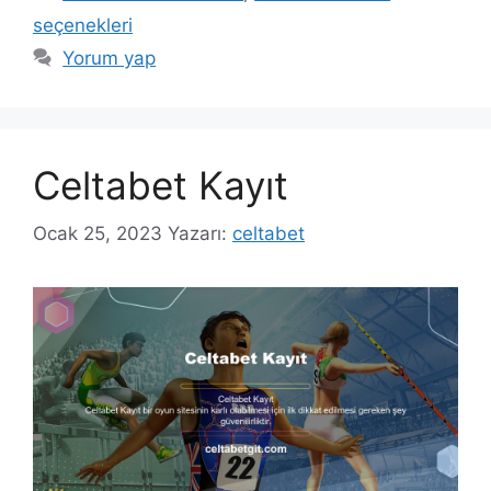
seçenekleri
Yorum yap
Celtabet Kayıt
Ocak 25, 2023
Yazarı:
celtabet