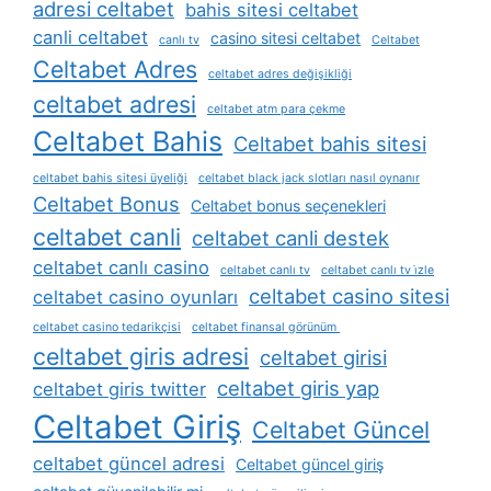
adresi celtabet
bahis sitesi celtabet
canli celtabet
casino sitesi celtabet
canlı tv
Celtabet
Celtabet Adres
celtabet adres değişikliği
celtabet adresi
celtabet atm para çekme
Celtabet Bahis
Celtabet bahis sitesi
celtabet bahis sitesi üyeliği
celtabet black jack slotları nasıl oynanır
Celtabet Bonus
Celtabet bonus seçenekleri
celtabet canli
celtabet canli destek
celtabet canlı casino
celtabet canlı tv
celtabet canlı tv i̇zle
celtabet casino sitesi
celtabet casino oyunları
celtabet casino tedarikçisi
celtabet finansal görünüm
celtabet giris adresi
celtabet girisi
celtabet giris yap
celtabet giris twitter
Celtabet Giriş
Celtabet Güncel
celtabet güncel adresi
Celtabet güncel giriş