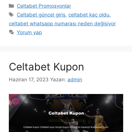
Kategoriler
Celtabet Promosyonlar
Etiketler
Celtabet güncel giriş
,
celtabet kaç oldu
,
celtabet whatsapp numarası neden değişiyor
Yorum yap
Celtabet Kupon
Haziran 17, 2023
Yazarı:
admin