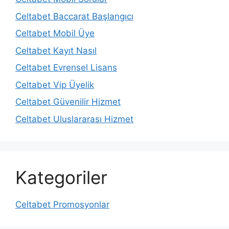
Celtabet Baccarat Başlangıcı
Celtabet Mobil Üye
Celtabet Kayıt Nasıl
Celtabet Evrensel Lisans
Celtabet Vip Üyelik
Celtabet Güvenilir Hizmet
Celtabet Uluslararası Hizmet
Kategoriler
Celtabet Promosyonlar