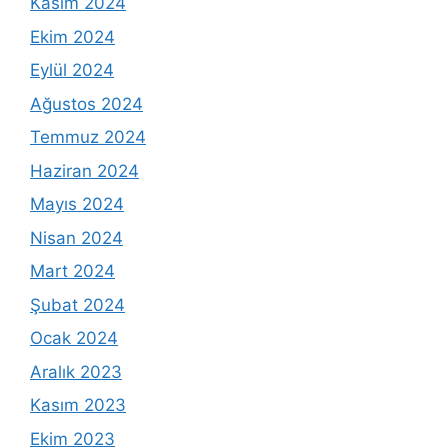
Kasım 2024
Ekim 2024
Eylül 2024
Ağustos 2024
Temmuz 2024
Haziran 2024
Mayıs 2024
Nisan 2024
Mart 2024
Şubat 2024
Ocak 2024
Aralık 2023
Kasım 2023
Ekim 2023