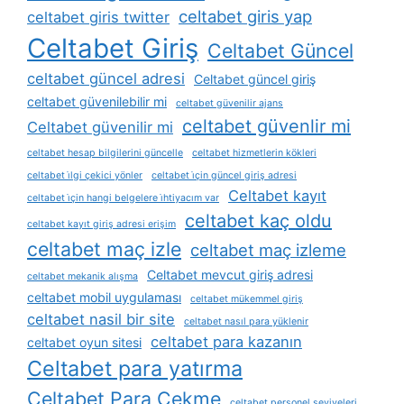
celtabet giris yap
celtabet giris twitter
Celtabet Giriş
Celtabet Güncel
celtabet güncel adresi
Celtabet güncel giriş
celtabet güvenilebilir mi
celtabet güvenilir ajans
celtabet güvenlir mi
Celtabet güvenilir mi
celtabet hesap bilgilerini güncelle
celtabet hizmetlerin kökleri
celtabet i̇lgi çekici yönler
celtabet i̇çin güncel giriş adresi
Celtabet kayıt
celtabet i̇çin hangi belgelere i̇htiyacım var
celtabet kaç oldu
celtabet kayıt giriş adresi erişim
celtabet maç izle
celtabet maç izleme
Celtabet mevcut giriş adresi
celtabet mekanik alışma
celtabet mobil uygulaması
celtabet mükemmel giriş
celtabet nasil bir site
celtabet nasıl para yüklenir
celtabet para kazanın
celtabet oyun sitesi
Celtabet para yatırma
Celtabet Para Çekme
celtabet personel seviyeleri