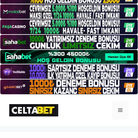
İçeriğe
atla
Menü