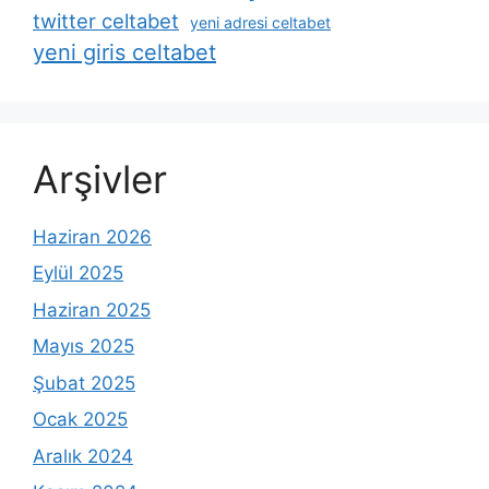
twitter celtabet
yeni adresi celtabet
yeni giris celtabet
Arşivler
Haziran 2026
Eylül 2025
Haziran 2025
Mayıs 2025
Şubat 2025
Ocak 2025
Aralık 2024