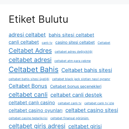
Etiket Bulutu
adresi celtabet
bahis sitesi celtabet
canli celtabet
casino sitesi celtabet
canlı tv
Celtabet
Celtabet Adres
celtabet adres değişikliği
celtabet adresi
celtabet atm para çekme
Celtabet Bahis
Celtabet bahis sitesi
celtabet bahis sitesi üyeliği
celtabet black jack slotları nasıl oynanır
Celtabet Bonus
Celtabet bonus seçenekleri
celtabet canli
celtabet canli destek
celtabet canlı casino
celtabet canlı tv
celtabet canlı tv i̇zle
celtabet casino sitesi
celtabet casino oyunları
celtabet casino tedarikçisi
celtabet finansal görünüm
celtabet giris adresi
celtabet girisi