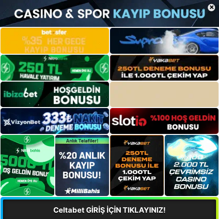
×
Celtabet GİRİŞ İÇİN TIKLAYINIZ!