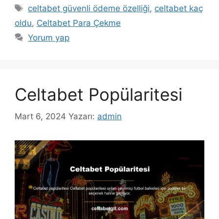
Etiketler
celtabet güvenli ödeme özelliği
,
celtabet kaç
oldu
,
Celtabet Para Çekme
Yorum yap
Celtabet Popülaritesi
Mart 6, 2024
Yazarı:
admin