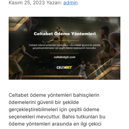
Kasım 25, 2023
Yazarı:
admin
Celtabet ödeme yöntemleri bahisçilerin
ödemelerini güvenli bir şekilde
gerçekleştirebilmeleri için çeşitli ödeme
seçenekleri mevcuttur. Bahis tutkunları bu
ödeme yöntemleri arasında en ilgi çekici