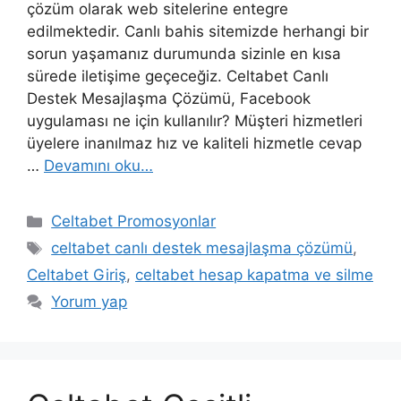
çözüm olarak web sitelerine entegre
edilmektedir. Canlı bahis sitemizde herhangi bir
sorun yaşamanız durumunda sizinle en kısa
sürede iletişime geçeceğiz. Celtabet Canlı
Destek Mesajlaşma Çözümü, Facebook
uygulaması ne için kullanılır? Müşteri hizmetleri
üyelere inanılmaz hız ve kaliteli hizmetle cevap
…
Devamını oku…
Kategoriler
Celtabet Promosyonlar
Etiketler
celtabet canlı destek mesajlaşma çözümü
,
Celtabet Giriş
,
celtabet hesap kapatma ve silme
Yorum yap