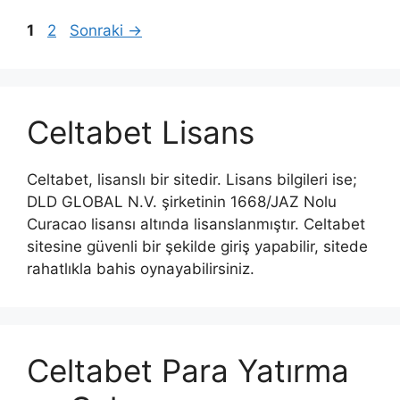
Sayfa
Sayfa
1
2
Sonraki
→
Celtabet Lisans
Celtabet, lisanslı bir sitedir. Lisans bilgileri ise;
DLD GLOBAL N.V. şirketinin 1668/JAZ Nolu
Curacao lisansı altında lisanslanmıştır. Celtabet
sitesine güvenli bir şekilde giriş yapabilir, sitede
rahatlıkla bahis oynayabilirsiniz.
Celtabet Para Yatırma