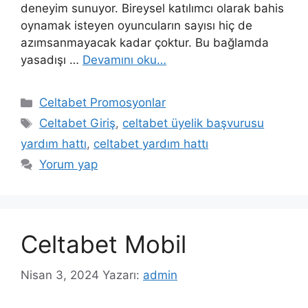
deneyim sunuyor. Bireysel katılımcı olarak bahis
oynamak isteyen oyuncuların sayısı hiç de
azımsanmayacak kadar çoktur. Bu bağlamda
yasadışı …
Devamını oku…
Kategoriler
Celtabet Promosyonlar
Etiketler
Celtabet Giriş
,
celtabet üyelik başvurusu
yardım hattı
,
celtabet yardım hattı
Yorum yap
Celtabet Mobil
Nisan 3, 2024
Yazarı:
admin