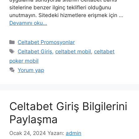
sitelerine benzer ilginç teklifleri olduğunu
unutmayın. Sitedeki hizmetlere erişmek için …
Devamını oku…
Kategoriler
Celtabet Promosyonlar
Etiketler
Celtabet Giriş
,
celtabet mobil
,
celtabet
poker mobil
Yorum yap
Celtabet Giriş Bilgilerini
Paylaşma
Ocak 24, 2024
Yazarı:
admin