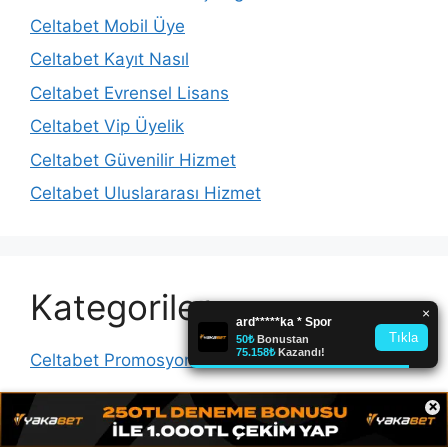
Celtabet Mobil Üye
Celtabet Kayıt Nasıl
Celtabet Evrensel Lisans
Celtabet Vip Üyelik
Celtabet Güvenilir Hizmet
Celtabet Uluslararası Hizmet
Kategoriler
Celtabet Promosyonlar
×