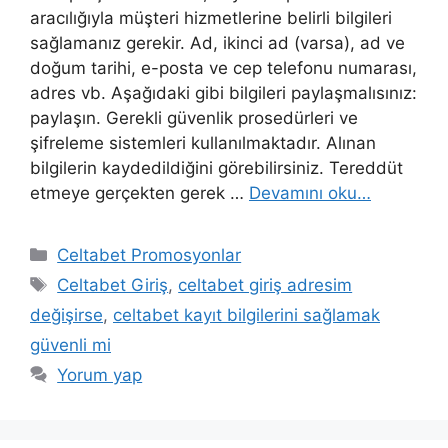
aracılığıyla müşteri hizmetlerine belirli bilgileri
sağlamanız gerekir. Ad, ikinci ad (varsa), ad ve
doğum tarihi, e-posta ve cep telefonu numarası,
adres vb. Aşağıdaki gibi bilgileri paylaşmalısınız:
paylaşın. Gerekli güvenlik prosedürleri ve
şifreleme sistemleri kullanılmaktadır. Alınan
bilgilerin kaydedildiğini görebilirsiniz. Tereddüt
etmeye gerçekten gerek …
Devamını oku…
Kategoriler
Celtabet Promosyonlar
Etiketler
Celtabet Giriş
,
celtabet giriş adresim
değişirse
,
celtabet kayıt bilgilerini sağlamak
güvenli mi
Yorum yap