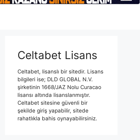
Celtabet Lisans
Celtabet, lisanslı bir sitedir. Lisans
bilgileri ise; DLD GLOBAL N.V.
şirketinin 1668/JAZ Nolu Curacao
lisansı altında lisanslanmıştır.
Celtabet sitesine güvenli bir
şekilde giriş yapabilir, sitede
rahatlıkla bahis oynayabilirsiniz.