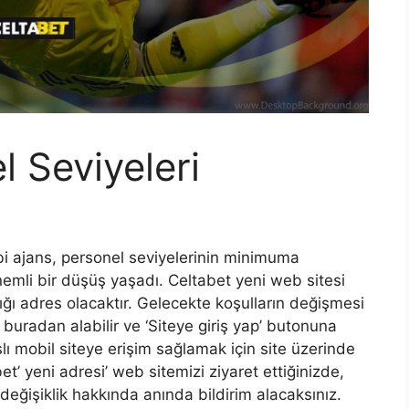
l Seviyeleri
bi ajans, personel seviyelerinin minimuma
önemli bir düşüş yaşadı. Celtabet yeni web sitesi
ğı adres olacaktır. Gelecekte koşulların değişmesi
 buradan alabilir ve ‘Siteye giriş yap’ butonuna
nslı mobil siteye erişim sağlamak için site üzerinde
et’ yeni adresi’ web sitemizi ziyaret ettiğinizde,
değişiklik hakkında anında bildirim alacaksınız.