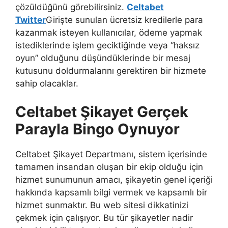
çözüldüğünü görebilirsiniz.
Celtabet
Twitter
Girişte sunulan ücretsiz kredilerle para
kazanmak isteyen kullanıcılar, ödeme yapmak
istediklerinde işlem geciktiğinde veya “haksız
oyun” olduğunu düşündüklerinde bir mesaj
kutusunu doldurmalarını gerektiren bir hizmete
sahip olacaklar.
Celtabet Şikayet Gerçek
Parayla Bingo Oynuyor
Celtabet Şikayet Departmanı, sistem içerisinde
tamamen insandan oluşan bir ekip olduğu için
hizmet sunumunun amacı, şikayetin genel içeriği
hakkında kapsamlı bilgi vermek ve kapsamlı bir
hizmet sunmaktır. Bu web sitesi dikkatinizi
çekmek için çalışıyor. Bu tür şikayetler nadir