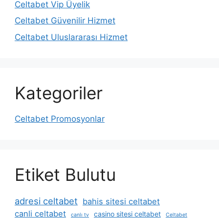
Celtabet Vip Üyelik
Celtabet Güvenilir Hizmet
Celtabet Uluslararası Hizmet
Kategoriler
Celtabet Promosyonlar
Etiket Bulutu
adresi celtabet
bahis sitesi celtabet
canli celtabet
casino sitesi celtabet
canlı tv
Celtabet