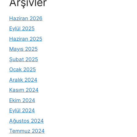
Arşivler
Haziran 2026
Eylül 2025
Haziran 2025
Mayıs 2025
Şubat 2025
Ocak 2025
Aralık 2024
Kasım 2024
Ekim 2024
Eylül 2024
Ağustos 2024
Temmuz 2024