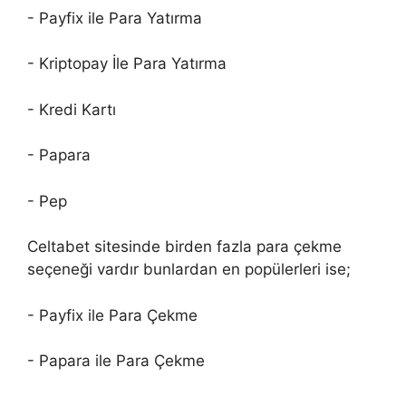
- Payfix ile Para Yatırma
- Kriptopay İle Para Yatırma
- Kredi Kartı
- Papara
- Pep
Celtabet sitesinde birden fazla para çekme
seçeneği vardır bunlardan en popülerleri ise;
- Payfix ile Para Çekme
- Papara ile Para Çekme