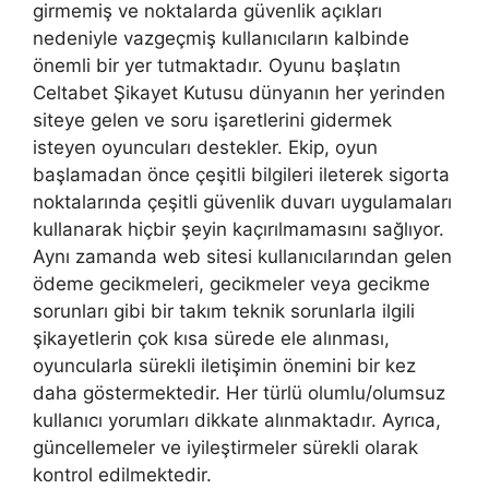
girmemiş ve noktalarda güvenlik açıkları
nedeniyle vazgeçmiş kullanıcıların kalbinde
önemli bir yer tutmaktadır. Oyunu başlatın
Celtabet Şikayet Kutusu dünyanın her yerinden
siteye gelen ve soru işaretlerini gidermek
isteyen oyuncuları destekler. Ekip, oyun
başlamadan önce çeşitli bilgileri ileterek sigorta
noktalarında çeşitli güvenlik duvarı uygulamaları
kullanarak hiçbir şeyin kaçırılmamasını sağlıyor.
Aynı zamanda web sitesi kullanıcılarından gelen
ödeme gecikmeleri, gecikmeler veya gecikme
sorunları gibi bir takım teknik sorunlarla ilgili
şikayetlerin çok kısa sürede ele alınması,
oyuncularla sürekli iletişimin önemini bir kez
daha göstermektedir. Her türlü olumlu/olumsuz
kullanıcı yorumları dikkate alınmaktadır. Ayrıca,
güncellemeler ve iyileştirmeler sürekli olarak
kontrol edilmektedir.