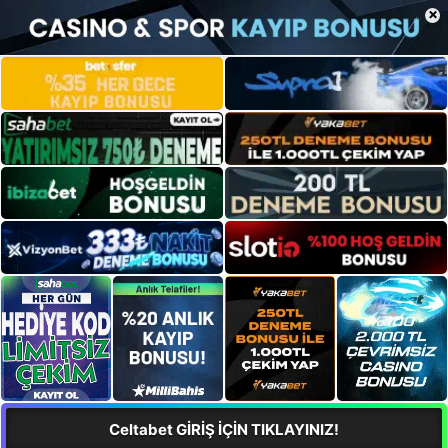
×
Celtabet GİRİŞ İÇİN TIKLAYINIZ!