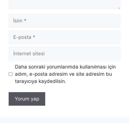
İsim
E-
posta
İnternet
sitesi
Daha sonraki yorumlarımda kullanılması için
adım, e-posta adresim ve site adresim bu
tarayıcıya kaydedilsin.