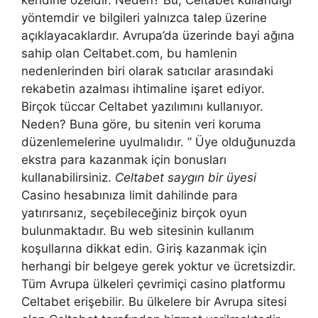
kendine özeldir. Neden? Bu, Celtabet kullandığı
yöntemdir ve bilgileri yalnızca talep üzerine
açıklayacaklardır. Avrupa’da üzerinde bayi ağına
sahip olan Celtabet.com, bu hamlenin
nedenlerinden biri olarak satıcılar arasındaki
rekabetin azalması ihtimaline işaret ediyor.
Birçok tüccar Celtabet yazılımını kullanıyor.
Neden? Buna göre, bu sitenin veri koruma
düzenlemelerine uyulmalıdır. ” Üye olduğunuzda
ekstra para kazanmak için bonusları
kullanabilirsiniz.
Celtabet saygın bir üyesi
Casino hesabınıza limit dahilinde para
yatırırsanız, seçebileceğiniz birçok oyun
bulunmaktadır. Bu web sitesinin kullanım
koşullarına dikkat edin. Giriş kazanmak için
herhangi bir belgeye gerek yoktur ve ücretsizdir.
Tüm Avrupa ülkeleri çevrimiçi casino platformu
Celtabet erişebilir. Bu ülkelere bir Avrupa sitesi