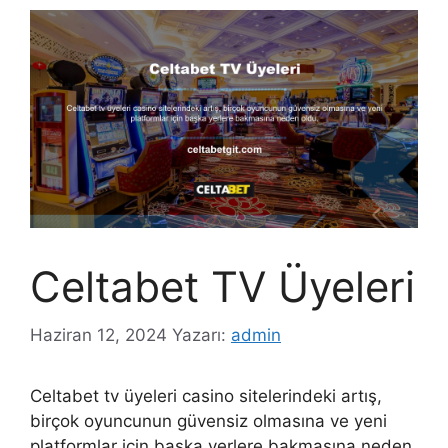
Celtabet TV Üyeleri
Haziran 12, 2024
Yazarı:
admin
Celtabet tv üyeleri casino sitelerindeki artış,
birçok oyuncunun güvensiz olmasına ve yeni
platformlar için başka yerlere bakmasına neden