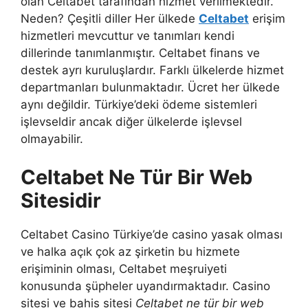
olan Celtabet tarafından hizmet verilmektedir.
Neden? Çeşitli diller Her ülkede
Celtabet
erişim
hizmetleri mevcuttur ve tanımları kendi
dillerinde tanımlanmıştır. Celtabet finans ve
destek ayrı kuruluşlardır. Farklı ülkelerde hizmet
departmanları bulunmaktadır. Ücret her ülkede
aynı değildir. Türkiye’deki ödeme sistemleri
işlevseldir ancak diğer ülkelerde işlevsel
olmayabilir.
Celtabet Ne Tür Bir Web
Sitesidir
Celtabet Casino Türkiye’de casino yasak olması
ve halka açık çok az şirketin bu hizmete
erişiminin olması, Celtabet meşruiyeti
konusunda şüpheler uyandırmaktadır. Casino
sitesi ve bahis sitesi
Celtabet ne tür bir web