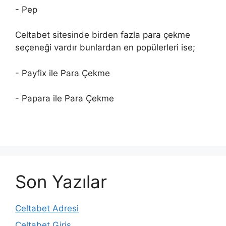
- Pep
Celtabet sitesinde birden fazla para çekme
seçeneği vardır bunlardan en popülerleri ise;
- Payfix ile Para Çekme
- Papara ile Para Çekme
Son Yazılar
Celtabet Adresi
Celtabet Giriş