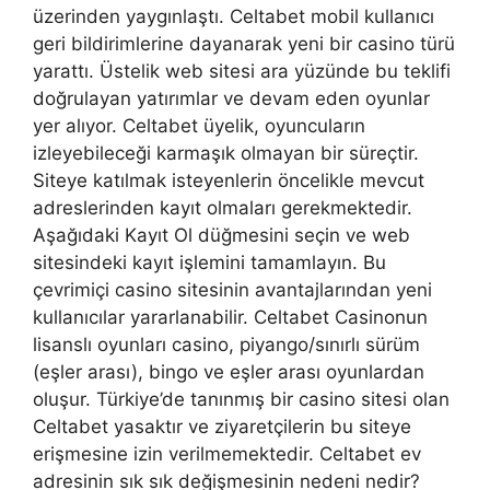
üzerinden yaygınlaştı. Celtabet mobil kullanıcı
geri bildirimlerine dayanarak yeni bir casino türü
yarattı. Üstelik web sitesi ara yüzünde bu teklifi
doğrulayan yatırımlar ve devam eden oyunlar
yer alıyor. Celtabet üyelik, oyuncuların
izleyebileceği karmaşık olmayan bir süreçtir.
Siteye katılmak isteyenlerin öncelikle mevcut
adreslerinden kayıt olmaları gerekmektedir.
Aşağıdaki Kayıt Ol düğmesini seçin ve web
sitesindeki kayıt işlemini tamamlayın. Bu
çevrimiçi casino sitesinin avantajlarından yeni
kullanıcılar yararlanabilir. Celtabet Casinonun
lisanslı oyunları casino, piyango/sınırlı sürüm
(eşler arası), bingo ve eşler arası oyunlardan
oluşur. Türkiye’de tanınmış bir casino sitesi olan
Celtabet yasaktır ve ziyaretçilerin bu siteye
erişmesine izin verilmemektedir. Celtabet ev
adresinin sık sık değişmesinin nedeni nedir?