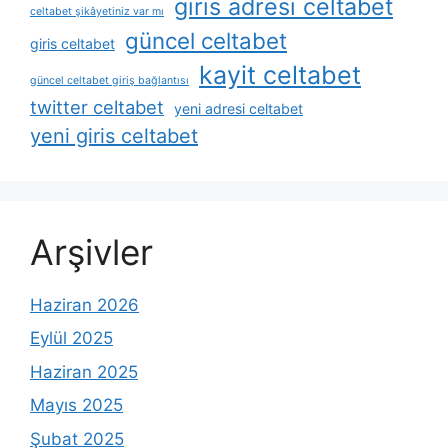
giris adresi celtabet
celtabet şikâyetiniz var mı
güncel celtabet
giris celtabet
kayit celtabet
güncel celtabet giriş bağlantısı
twitter celtabet
yeni adresi celtabet
yeni giris celtabet
Arşivler
Haziran 2026
Eylül 2025
Haziran 2025
Mayıs 2025
Şubat 2025