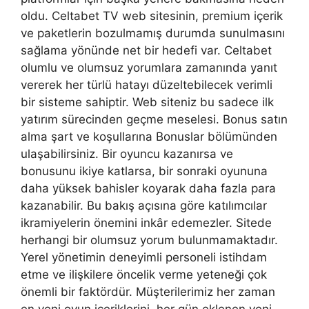
oldu. Celtabet TV web sitesinin, premium içerik
ve paketlerin bozulmamış durumda sunulmasını
sağlama yönünde net bir hedefi var. Celtabet
olumlu ve olumsuz yorumlara zamanında yanıt
vererek her türlü hatayı düzeltebilecek verimli
bir sisteme sahiptir. Web siteniz bu sadece ilk
yatırım sürecinden geçme meselesi. Bonus satın
alma şart ve koşullarına Bonuslar bölümünden
ulaşabilirsiniz. Bir oyuncu kazanırsa ve
bonusunu ikiye katlarsa, bir sonraki oyununa
daha yüksek bahisler koyarak daha fazla para
kazanabilir. Bu bakış açısına göre katılımcılar
ikramiyelerin önemini inkâr edemezler. Sitede
herhangi bir olumsuz yorum bulunmamaktadır.
Yerel yönetimin deneyimli personeli istihdam
etme ve ilişkilere öncelik verme yeteneği çok
önemli bir faktördür. Müşterilerimiz her zaman