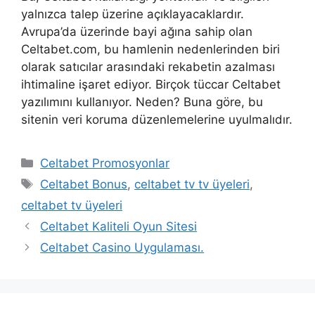
yalnızca talep üzerine açıklayacaklardır.
Avrupa’da üzerinde bayi ağına sahip olan
Celtabet.com, bu hamlenin nedenlerinden biri
olarak satıcılar arasındaki rekabetin azalması
ihtimaline işaret ediyor. Birçok tüccar Celtabet
yazılımını kullanıyor. Neden? Buna göre, bu
sitenin veri koruma düzenlemelerine uyulmalıdır.
Kategoriler
Celtabet Promosyonlar
Etiketler
Celtabet Bonus
,
celtabet tv tv üyeleri
,
celtabet tv üyeleri
Celtabet Kaliteli Oyun Sitesi
Celtabet Casino Uygulaması.