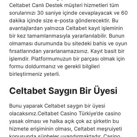
Celtabet Canlı Destek müşteri hizmetleri tüm
sorularınızı 30 saniye içinde cevaplayacak ve 60
dakika içinde size e-posta gönderecektir. Bu
avantajlardan yalnızca Celtabet kayıt işleminin
bir kez tamamlanmasıyla yararlanılabilir. Bunun
olmaması durumunda bu sitedeki bahis ve oyun
fırsatlarından yararlanamazsınız. Kayıt basit bir
işlemdir. Platformumuzun bir parçası olmak için
formu doldurmanız ve gerekli bilgileri
birleştirmeniz yeterli.
Celtabet Saygın Bir Üyesi
Bunu yaparak Celtabet saygın bir üyesi
olacaksınız.Celtabet Casino Türkiye’de casino
yasak olması ve halka açık çok az şirketin bu
hizmete erişiminin olması, Celtabet meşruiyeti
konusunda şüpheler uyandırmaktadır. Casino