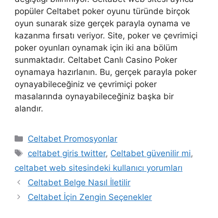
popüler Celtabet poker oyunu türünde birçok
oyun sunarak size gerçek parayla oynama ve
kazanma fırsatı veriyor. Site, poker ve çevrimiçi
poker oyunları oynamak için iki ana bölüm
sunmaktadır. Celtabet Canlı Casino Poker
oynamaya hazırlanın. Bu, gerçek parayla poker
oynayabileceğiniz ve çevrimiçi poker
masalarında oynayabileceğiniz başka bir
alandır.
Kategoriler
Celtabet Promosyonlar
Etiketler
celtabet giris twitter
,
Celtabet güvenilir mi
,
celtabet web sitesindeki kullanıcı yorumları
Celtabet Belge Nasıl İletilir
Celtabet İçin Zengin Seçenekler