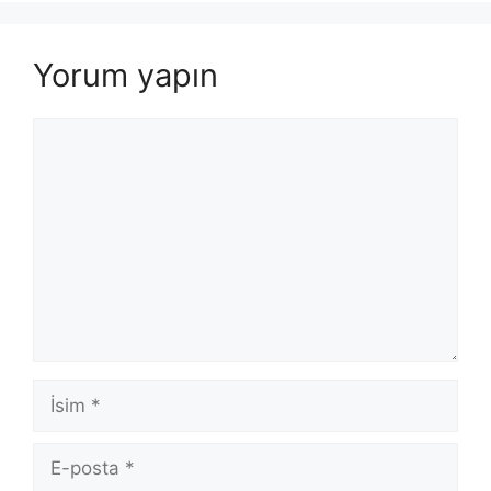
Yorum yapın
Yorum
İsim
E-
posta