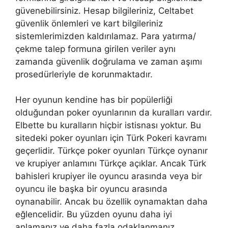
güvenebilirsiniz. Hesap bilgileriniz, Celtabet
güvenlik önlemleri ve kart bilgileriniz
sistemlerimizden kaldırılamaz. Para yatırma/
çekme talep formuna girilen veriler aynı
zamanda güvenlik doğrulama ve zaman aşımı
prosedürleriyle de korunmaktadır.
Her oyunun kendine has bir popülerliği
olduğundan poker oyunlarının da kuralları vardır.
Elbette bu kuralların hiçbir istisnası yoktur. Bu
sitedeki poker oyunları için Türk Pokeri kavramı
geçerlidir. Türkçe poker oyunları Türkçe oynanır
ve krupiyer anlamını Türkçe açıklar. Ancak Türk
bahisleri krupiyer ile oyuncu arasında veya bir
oyuncu ile başka bir oyuncu arasında
oynanabilir. Ancak bu özellik oynamaktan daha
eğlencelidir. Bu yüzden oyunu daha iyi
anlamanız ve daha fazla odaklanmanız