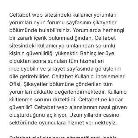
Celtabet web sitesindeki kullanıcı yorumları
yorumları oyun forumu sayfasının şikayetler
bölümünde bulabilirsiniz. Yorumlarda herhangi
bir zararlı içerik bulunmadığından, Celtabet
sitesindeki kullanıcı yorumlarından sorumlu
kişinin güvenilirliği yüksektir. Bahisçiler üye
olduktan sonra sunulan tüm hizmetleri
inceleyebilir ve şikayet sayfasında görüşlerini
dile getirebilirler. Celtabet Kullanıcı İncelemeleri
Ofisi, Şikayetler bölümüne gönderilen tüm
yorumları dikkatle değerlendirmektedir. Kullanıcı
kilitlenme sorunu düzeltildi. Celtabet ne kadar
güvenilir? Celtabet web ajanslarının nasıl güven
oluşturduğunu açıklıyor. Uzun yıllardır casino
sektöründe oyunculara hizmet vermekteyiz.