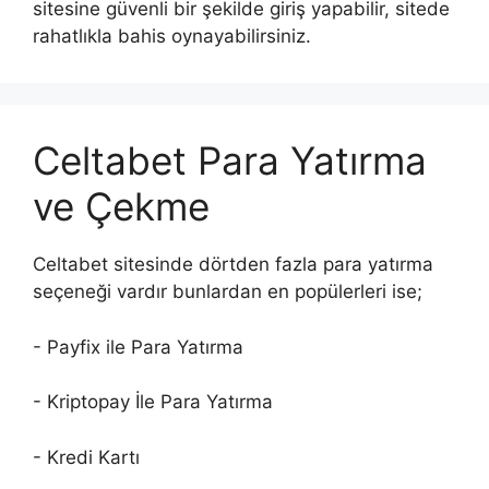
sitesine güvenli bir şekilde giriş yapabilir, sitede
rahatlıkla bahis oynayabilirsiniz.
Celtabet Para Yatırma
ve Çekme
Celtabet sitesinde dörtden fazla para yatırma
seçeneği vardır bunlardan en popülerleri ise;
- Payfix ile Para Yatırma
- Kriptopay İle Para Yatırma
- Kredi Kartı