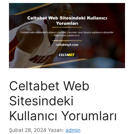
Celtabet Web
Sitesindeki
Kullanıcı Yorumları
Şubat 28, 2024
Yazarı:
admin