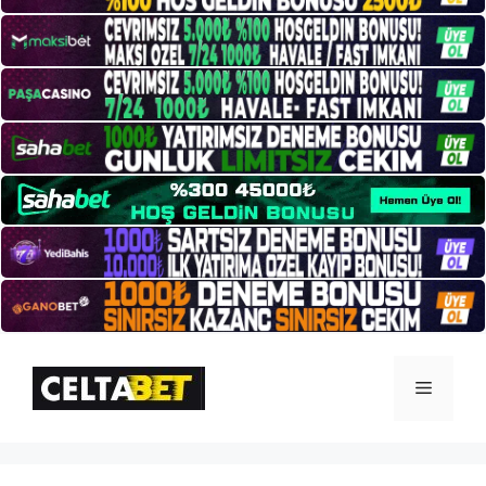
İçeriğe
atla
Menü