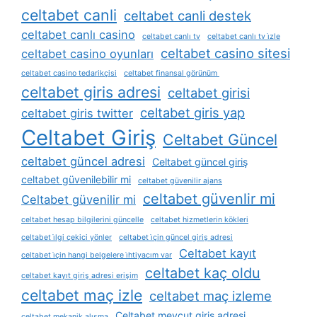
celtabet canli
celtabet canli destek
celtabet canlı casino
celtabet canlı tv
celtabet canlı tv i̇zle
celtabet casino sitesi
celtabet casino oyunları
celtabet casino tedarikçisi
celtabet finansal görünüm
celtabet giris adresi
celtabet girisi
celtabet giris yap
celtabet giris twitter
Celtabet Giriş
Celtabet Güncel
celtabet güncel adresi
Celtabet güncel giriş
celtabet güvenilebilir mi
celtabet güvenilir ajans
celtabet güvenlir mi
Celtabet güvenilir mi
celtabet hesap bilgilerini güncelle
celtabet hizmetlerin kökleri
celtabet i̇lgi çekici yönler
celtabet i̇çin güncel giriş adresi
Celtabet kayıt
celtabet i̇çin hangi belgelere i̇htiyacım var
celtabet kaç oldu
celtabet kayıt giriş adresi erişim
celtabet maç izle
celtabet maç izleme
Celtabet mevcut giriş adresi
celtabet mekanik alışma