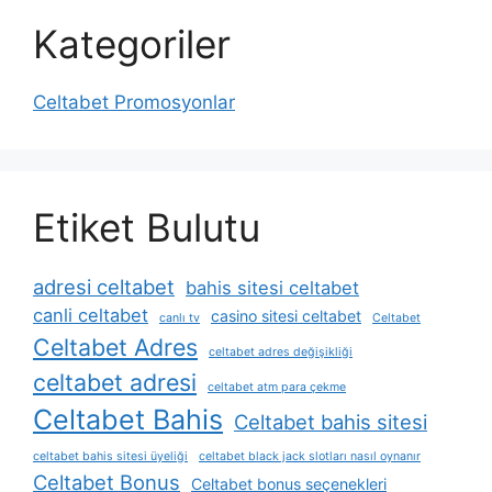
Kategoriler
Celtabet Promosyonlar
Etiket Bulutu
adresi celtabet
bahis sitesi celtabet
canli celtabet
casino sitesi celtabet
canlı tv
Celtabet
Celtabet Adres
celtabet adres değişikliği
celtabet adresi
celtabet atm para çekme
Celtabet Bahis
Celtabet bahis sitesi
celtabet bahis sitesi üyeliği
celtabet black jack slotları nasıl oynanır
Celtabet Bonus
Celtabet bonus seçenekleri