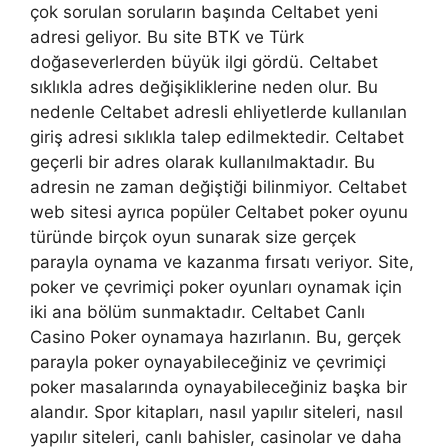
çok sorulan soruların başında Celtabet yeni
adresi geliyor. Bu site BTK ve Türk
doğaseverlerden büyük ilgi gördü. Celtabet
sıklıkla adres değişikliklerine neden olur. Bu
nedenle Celtabet adresli ehliyetlerde kullanılan
giriş adresi sıklıkla talep edilmektedir. Celtabet
geçerli bir adres olarak kullanılmaktadır. Bu
adresin ne zaman değiştiği bilinmiyor. Celtabet
web sitesi ayrıca popüler Celtabet poker oyunu
türünde birçok oyun sunarak size gerçek
parayla oynama ve kazanma fırsatı veriyor. Site,
poker ve çevrimiçi poker oyunları oynamak için
iki ana bölüm sunmaktadır. Celtabet Canlı
Casino Poker oynamaya hazırlanın. Bu, gerçek
parayla poker oynayabileceğiniz ve çevrimiçi
poker masalarında oynayabileceğiniz başka bir
alandır. Spor kitapları, nasıl yapılır siteleri, nasıl
yapılır siteleri, canlı bahisler, casinolar ve daha