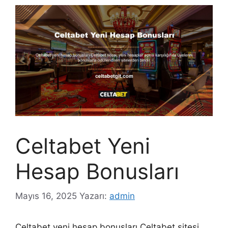
Celtabet Yeni
Hesap Bonusları
Mayıs 16, 2025
Yazarı:
admin
Celtabet yeni hesap bonusları Celtabet sitesi,