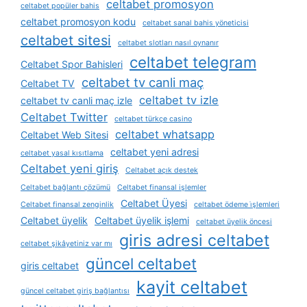
celtabet promosyon
celtabet popüler bahis
celtabet promosyon kodu
celtabet sanal bahis yöneticisi
celtabet sitesi
celtabet slotları nasıl oynanır
celtabet telegram
Celtabet Spor Bahisleri
celtabet tv canli maç
Celtabet TV
celtabet tv izle
celtabet tv canli maç izle
Celtabet Twitter
celtabet türkçe casino
celtabet whatsapp
Celtabet Web Sitesi
celtabet yeni adresi
celtabet yasal kısıtlama
Celtabet yeni giriş
Celtabet açık destek
Celtabet bağlantı çözümü
Celtabet finansal işlemler
Celtabet Üyesi
Celtabet finansal zenginlik
celtabet ödeme i̇şlemleri
Celtabet üyelik
Celtabet üyelik işlemi
celtabet üyelik öncesi
giris adresi celtabet
celtabet şikâyetiniz var mı
güncel celtabet
giris celtabet
kayit celtabet
güncel celtabet giriş bağlantısı