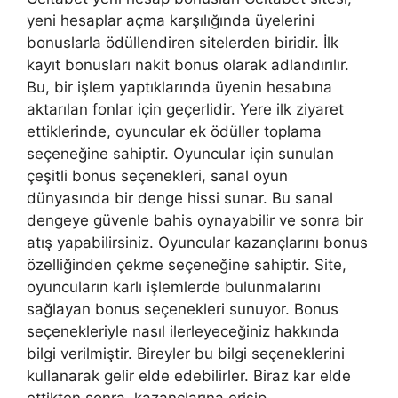
yeni hesaplar açma karşılığında üyelerini
bonuslarla ödüllendiren sitelerden biridir. İlk
kayıt bonusları nakit bonus olarak adlandırılır.
Bu, bir işlem yaptıklarında üyenin hesabına
aktarılan fonlar için geçerlidir. Yere ilk ziyaret
ettiklerinde, oyuncular ek ödüller toplama
seçeneğine sahiptir. Oyuncular için sunulan
çeşitli bonus seçenekleri, sanal oyun
dünyasında bir denge hissi sunar. Bu sanal
dengeye güvenle bahis oynayabilir ve sonra bir
atış yapabilirsiniz. Oyuncular kazançlarını bonus
özelliğinden çekme seçeneğine sahiptir. Site,
oyuncuların karlı işlemlerde bulunmalarını
sağlayan bonus seçenekleri sunuyor. Bonus
seçenekleriyle nasıl ilerleyeceğiniz hakkında
bilgi verilmiştir. Bireyler bu bilgi seçeneklerini
kullanarak gelir elde edebilirler. Biraz kar elde