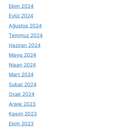
Ekim 2024
Eylül 2024
Ağustos 2024
Temmuz 2024
Haziran 2024
Mayıs 2024
Nisan 2024
Mart 2024
Şubat 2024
Ocak 2024
Aralık 2023
Kasım 2023
Ekim 2023