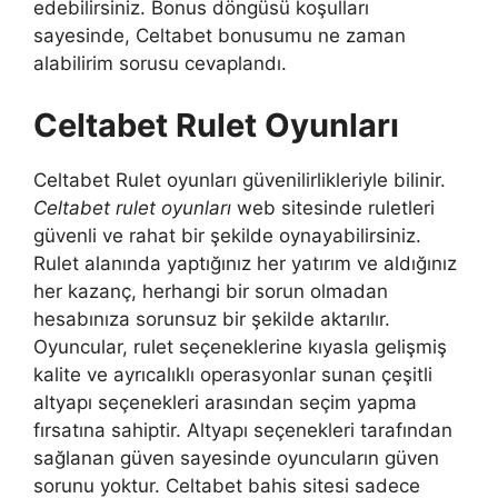
edebilirsiniz. Bonus döngüsü koşulları
sayesinde, Celtabet bonusumu ne zaman
alabilirim sorusu cevaplandı.
Celtabet Rulet Oyunları
Celtabet Rulet oyunları güvenilirlikleriyle bilinir.
Celtabet rulet oyunları
web sitesinde ruletleri
güvenli ve rahat bir şekilde oynayabilirsiniz.
Rulet alanında yaptığınız her yatırım ve aldığınız
her kazanç, herhangi bir sorun olmadan
hesabınıza sorunsuz bir şekilde aktarılır.
Oyuncular, rulet seçeneklerine kıyasla gelişmiş
kalite ve ayrıcalıklı operasyonlar sunan çeşitli
altyapı seçenekleri arasından seçim yapma
fırsatına sahiptir. Altyapı seçenekleri tarafından
sağlanan güven sayesinde oyuncuların güven
sorunu yoktur. Celtabet bahis sitesi sadece