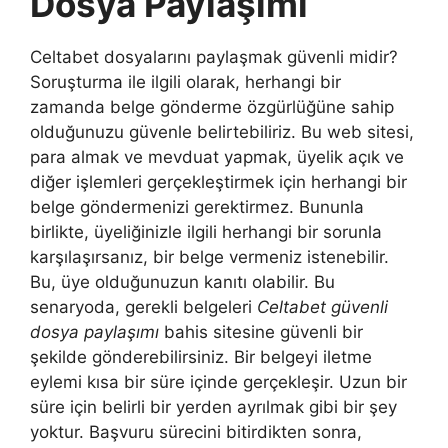
Dosya Paylaşımı
Celtabet dosyalarını paylaşmak güvenli midir?
Soruşturma ile ilgili olarak, herhangi bir
zamanda belge gönderme özgürlüğüne sahip
olduğunuzu güvenle belirtebiliriz. Bu web sitesi,
para almak ve mevduat yapmak, üyelik açık ve
diğer işlemleri gerçekleştirmek için herhangi bir
belge göndermenizi gerektirmez. Bununla
birlikte, üyeliğinizle ilgili herhangi bir sorunla
karşılaşırsanız, bir belge vermeniz istenebilir.
Bu, üye olduğunuzun kanıtı olabilir. Bu
senaryoda, gerekli belgeleri
Celtabet güvenli
dosya paylaşımı
bahis sitesine güvenli bir
şekilde gönderebilirsiniz. Bir belgeyi iletme
eylemi kısa bir süre içinde gerçekleşir. Uzun bir
süre için belirli bir yerden ayrılmak gibi bir şey
yoktur. Başvuru sürecini bitirdikten sonra,