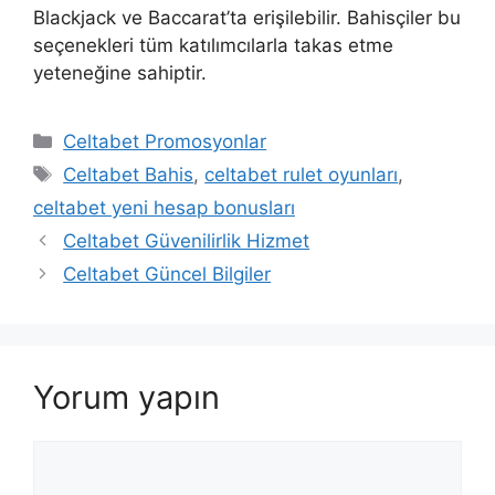
Blackjack ve Baccarat’ta erişilebilir. Bahisçiler bu
seçenekleri tüm katılımcılarla takas etme
yeteneğine sahiptir.
Kategoriler
Celtabet Promosyonlar
Etiketler
Celtabet Bahis
,
celtabet rulet oyunları
,
celtabet yeni hesap bonusları
Celtabet Güvenilirlik Hizmet
Celtabet Güncel Bilgiler
Yorum yapın
Yorum