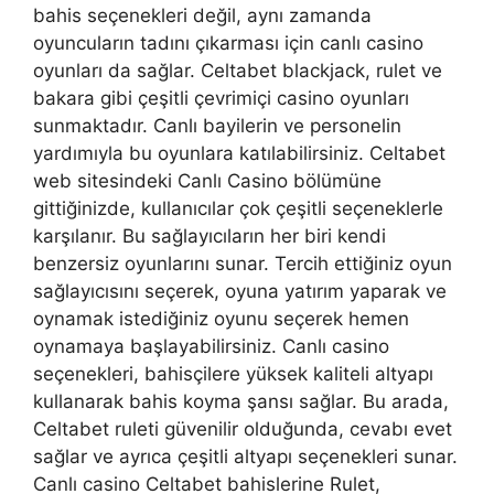
bahis seçenekleri değil, aynı zamanda
oyuncuların tadını çıkarması için canlı casino
oyunları da sağlar. Celtabet blackjack, rulet ve
bakara gibi çeşitli çevrimiçi casino oyunları
sunmaktadır. Canlı bayilerin ve personelin
yardımıyla bu oyunlara katılabilirsiniz. Celtabet
web sitesindeki Canlı Casino bölümüne
gittiğinizde, kullanıcılar çok çeşitli seçeneklerle
karşılanır. Bu sağlayıcıların her biri kendi
benzersiz oyunlarını sunar. Tercih ettiğiniz oyun
sağlayıcısını seçerek, oyuna yatırım yaparak ve
oynamak istediğiniz oyunu seçerek hemen
oynamaya başlayabilirsiniz. Canlı casino
seçenekleri, bahisçilere yüksek kaliteli altyapı
kullanarak bahis koyma şansı sağlar. Bu arada,
Celtabet ruleti güvenilir olduğunda, cevabı evet
sağlar ve ayrıca çeşitli altyapı seçenekleri sunar.
Canlı casino Celtabet bahislerine Rulet,