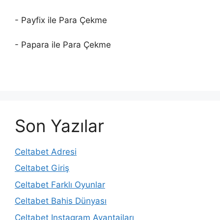
- Payfix ile Para Çekme
- Papara ile Para Çekme
Son Yazılar
Celtabet Adresi
Celtabet Giriş
Celtabet Farklı Oyunlar
Celtabet Bahis Dünyası
Celtabet Instagram Avantajları