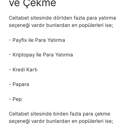
ve Çekme
Celtabet sitesinde dörtden fazla para yatırma
seçeneği vardır bunlardan en popülerleri ise;
- Payfix ile Para Yatırma
- Kriptopay İle Para Yatırma
- Kredi Kartı
- Papara
- Pep
Celtabet sitesinde birden fazla para çekme
seçeneği vardır bunlardan en popülerleri ise;