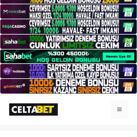
İçeriğe
atla
Menü