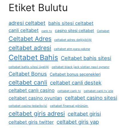
Etiket Bulutu
adresi celtabet
bahis sitesi celtabet
canli celtabet
casino sitesi celtabet
canlı tv
Celtabet
Celtabet Adres
celtabet adres değişikliği
celtabet adresi
celtabet atm para çekme
Celtabet Bahis
Celtabet bahis sitesi
celtabet bahis sitesi üyeliği
celtabet black jack slotları nasıl oynanır
Celtabet Bonus
Celtabet bonus seçenekleri
celtabet canli
celtabet canli destek
celtabet canlı casino
celtabet canlı tv
celtabet canlı tv i̇zle
celtabet casino sitesi
celtabet casino oyunları
celtabet casino tedarikçisi
celtabet finansal görünüm
celtabet giris adresi
celtabet girisi
celtabet giris yap
celtabet giris twitter