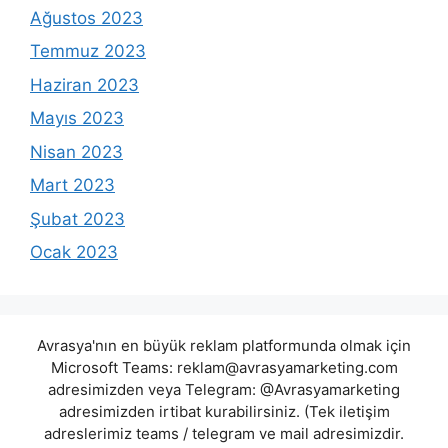
Ağustos 2023
Temmuz 2023
Haziran 2023
Mayıs 2023
Nisan 2023
Mart 2023
Şubat 2023
Ocak 2023
Avrasya'nın en büyük reklam platformunda olmak için
Microsoft Teams:
reklam@avrasyamarketing.com
adresimizden veya Telegram: @Avrasyamarketing
adresimizden irtibat kurabilirsiniz. (Tek iletişim
adreslerimiz teams / telegram ve mail adresimizdir.