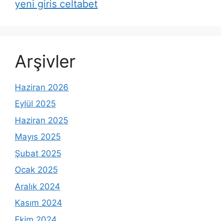
yeni giris celtabet
Arşivler
Haziran 2026
Eylül 2025
Haziran 2025
Mayıs 2025
Şubat 2025
Ocak 2025
Aralık 2024
Kasım 2024
Ekim 2024