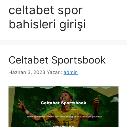
celtabet spor
bahisleri girişi
Celtabet Sportsbook
Haziran 3, 2023
Yazarı:
admin