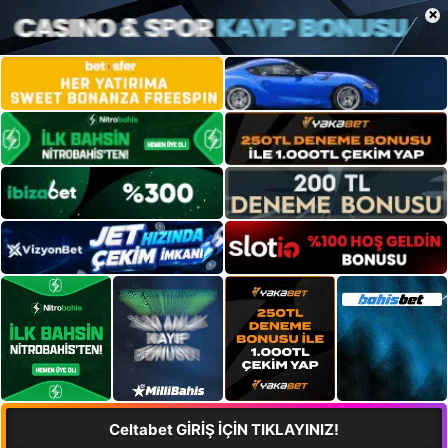
×
Celtabet GİRİŞ İÇİN TIKLAYINIZ!