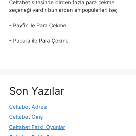
Celtabet sitesinde birden fazla para çekme
seçeneği vardır bunlardan en popülerleri ise;
- Payfix ile Para Çekme
- Papara ile Para Çekme
Son Yazılar
Celtabet Adresi
Celtabet Giriş
Celtabet Farklı Oyunlar