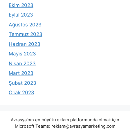
Ekim 2023
Eylül 2023
Ağustos 2023
Temmuz 2023
Haziran 2023
Mayıs 2023
Nisan 2023
Mart 2023
Şubat 2023
Ocak 2023
Avrasya'nın en büyük reklam platformunda olmak için
Microsoft Teams:
reklam@avrasyamarketing.com