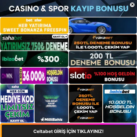
×
Celtabet GİRİŞ İÇİN TIKLAYINIZ!