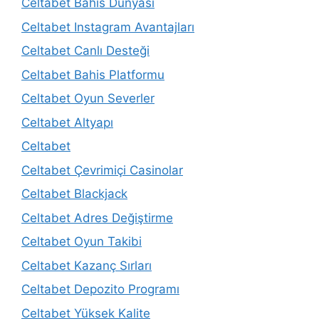
Celtabet Bahis Dünyası
Celtabet Instagram Avantajları
Celtabet Canlı Desteği
Celtabet Bahis Platformu
Celtabet Oyun Severler
Celtabet Altyapı
Celtabet
Celtabet Çevrimiçi Casinolar
Celtabet Blackjack
Celtabet Adres Değiştirme
Celtabet Oyun Takibi
Celtabet Kazanç Sırları
Celtabet Depozito Programı
Celtabet Yüksek Kalite