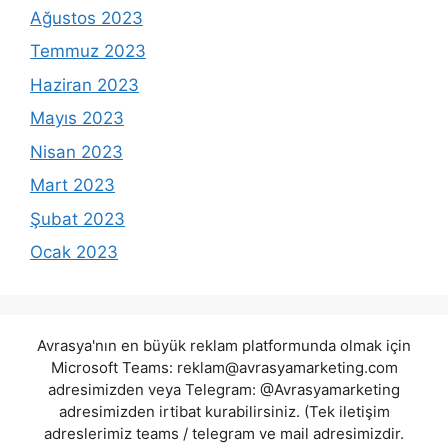
Ağustos 2023
Temmuz 2023
Haziran 2023
Mayıs 2023
Nisan 2023
Mart 2023
Şubat 2023
Ocak 2023
Avrasya'nın en büyük reklam platformunda olmak için
Microsoft Teams:
reklam@avrasyamarketing.com
adresimizden veya Telegram: @Avrasyamarketing
adresimizden irtibat kurabilirsiniz. (Tek iletişim
adreslerimiz teams / telegram ve mail adresimizdir.