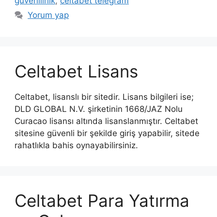
güvenilirlik
,
celtabet telegram
Yorum yap
Celtabet Lisans
Celtabet, lisanslı bir sitedir. Lisans bilgileri ise;
DLD GLOBAL N.V. şirketinin 1668/JAZ Nolu
Curacao lisansı altında lisanslanmıştır. Celtabet
sitesine güvenli bir şekilde giriş yapabilir, sitede
rahatlıkla bahis oynayabilirsiniz.
Celtabet Para Yatırma