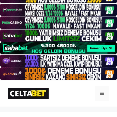
İçeriğe
atla
Menü