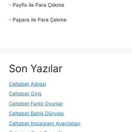
- Payfix ile Para Çekme
- Papara ile Para Çekme
Son Yazılar
Celtabet Adresi
Celtabet Giriş
Celtabet Farklı Oyunlar
Celtabet Bahis Dünyası
Celtabet Instagram Avantajları