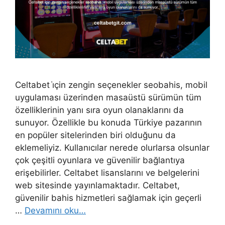
Celtabet i̇çin zengin seçenekler seobahis, mobil
uygulaması üzerinden masaüstü sürümün tüm
özelliklerinin yanı sıra oyun olanaklarını da
sunuyor. Özellikle bu konuda Türkiye pazarının
en popüler sitelerinden biri olduğunu da
eklemeliyiz. Kullanıcılar nerede olurlarsa olsunlar
çok çeşitli oyunlara ve güvenilir bağlantıya
erişebilirler. Celtabet lisanslarını ve belgelerini
web sitesinde yayınlamaktadır. Celtabet,
güvenilir bahis hizmetleri sağlamak için geçerli
…
Devamını oku…