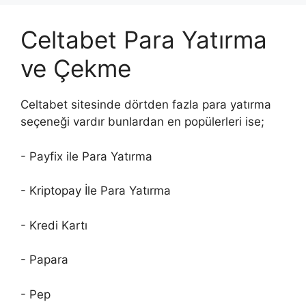
Celtabet Para Yatırma
ve Çekme
Celtabet sitesinde dörtden fazla para yatırma
seçeneği vardır bunlardan en popülerleri ise;
- Payfix ile Para Yatırma
- Kriptopay İle Para Yatırma
- Kredi Kartı
- Papara
- Pep