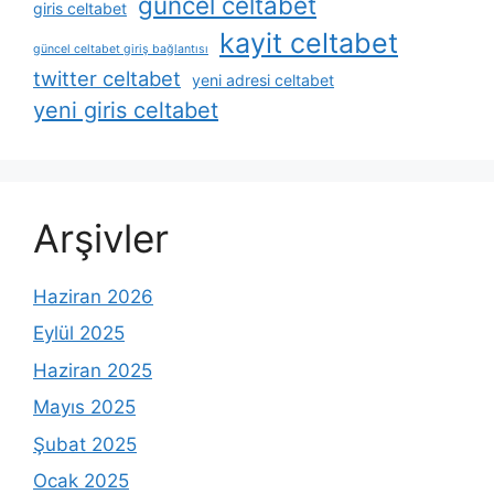
güncel celtabet
giris celtabet
kayit celtabet
güncel celtabet giriş bağlantısı
twitter celtabet
yeni adresi celtabet
yeni giris celtabet
Arşivler
Haziran 2026
Eylül 2025
Haziran 2025
Mayıs 2025
Şubat 2025
Ocak 2025