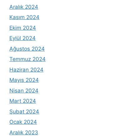
Aralık 2024
Kasım 2024
Ekim 2024
Eylül 2024
Ağustos 2024
Temmuz 2024
Haziran 2024
Mayıs 2024
Nisan 2024
Mart 2024
Şubat 2024
Ocak 2024
Aralık 2023