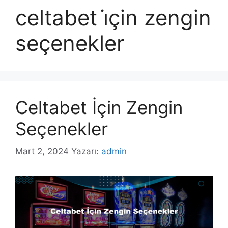
celtabet i̇çin zengin
seçenekler
Celtabet İçin Zengin
Seçenekler
Mart 2, 2024
Yazarı:
admin