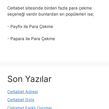
Celtabet sitesinde birden fazla para çekme
seçeneği vardır bunlardan en popülerleri ise;
- Payfix ile Para Çekme
- Papara ile Para Çekme
Son Yazılar
Celtabet Adresi
Celtabet Giriş
Celtabet Farklı Oyunlar