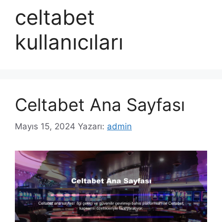
celtabet
kullanıcıları
Celtabet Ana Sayfası
Mayıs 15, 2024
Yazarı:
admin