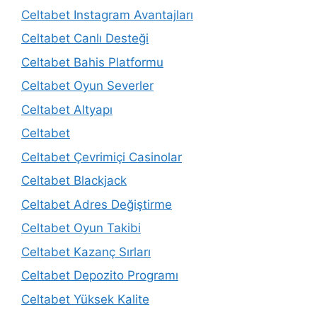
Celtabet Instagram Avantajları
Celtabet Canlı Desteği
Celtabet Bahis Platformu
Celtabet Oyun Severler
Celtabet Altyapı
Celtabet
Celtabet Çevrimiçi Casinolar
Celtabet Blackjack
Celtabet Adres Değiştirme
Celtabet Oyun Takibi
Celtabet Kazanç Sırları
Celtabet Depozito Programı
Celtabet Yüksek Kalite