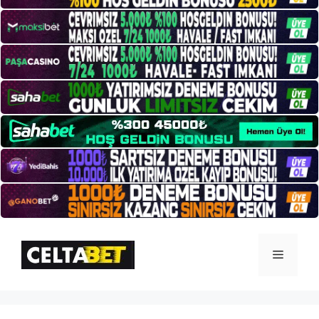
İçeriğe
atla
Menü