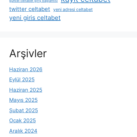
güncel celtabet giriş bağlantısı
twitter celtabet
yeni adresi celtabet
yeni giris celtabet
Arşivler
Haziran 2026
Eylül 2025
Haziran 2025
Mayıs 2025
Şubat 2025
Ocak 2025
Aralık 2024