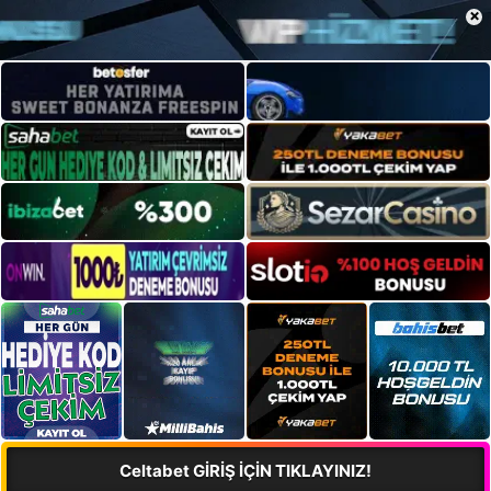
×
Celtabet GİRİŞ İÇİN TIKLAYINIZ!