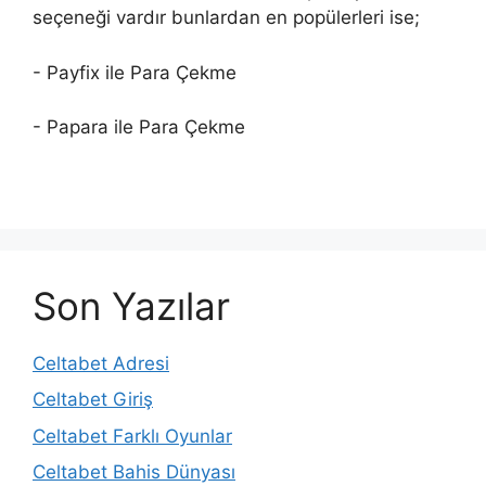
seçeneği vardır bunlardan en popülerleri ise;
- Payfix ile Para Çekme
- Papara ile Para Çekme
Son Yazılar
Celtabet Adresi
Celtabet Giriş
Celtabet Farklı Oyunlar
Celtabet Bahis Dünyası