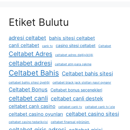
Etiket Bulutu
adresi celtabet
bahis sitesi celtabet
canli celtabet
casino sitesi celtabet
canlı tv
Celtabet
Celtabet Adres
celtabet adres değişikliği
celtabet adresi
celtabet atm para çekme
Celtabet Bahis
Celtabet bahis sitesi
celtabet bahis sitesi üyeliği
celtabet black jack slotları nasıl oynanır
Celtabet Bonus
Celtabet bonus seçenekleri
celtabet canli
celtabet canli destek
celtabet canlı casino
celtabet canlı tv
celtabet canlı tv i̇zle
celtabet casino sitesi
celtabet casino oyunları
celtabet casino tedarikçisi
celtabet finansal görünüm
celtabet giris adresi
celtabet girisi