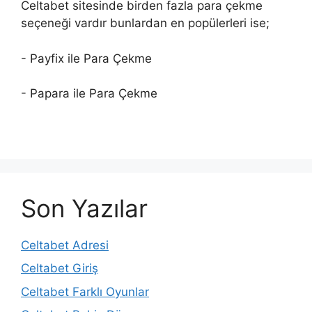
Celtabet sitesinde birden fazla para çekme
seçeneği vardır bunlardan en popülerleri ise;
- Payfix ile Para Çekme
- Papara ile Para Çekme
Son Yazılar
Celtabet Adresi
Celtabet Giriş
Celtabet Farklı Oyunlar