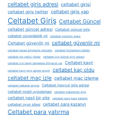
celtabet giris adresi
celtabet girisi
celtabet giris yap
celtabet giris twitter
Celtabet Giriş
Celtabet Güncel
celtabet güncel adresi
Celtabet güncel giriş
celtabet güvenilebilir mi
celtabet güvenilir ajans
celtabet güvenlir mi
Celtabet güvenilir mi
celtabet hesap bilgilerini güncelle
celtabet hizmetlerin kökleri
celtabet i̇lgi çekici yönler
celtabet i̇çin güncel giriş adresi
Celtabet kayıt
celtabet i̇çin hangi belgelere i̇htiyacım var
celtabet kaç oldu
celtabet kayıt giriş adresi erişim
celtabet maç izle
celtabet maç izleme
Celtabet mevcut giriş adresi
celtabet mekanik alışma
celtabet mobil uygulaması
celtabet mükemmel giriş
celtabet nasil bir site
celtabet nasıl para yüklenir
celtabet para kazanın
celtabet oyun sitesi
Celtabet para yatırma