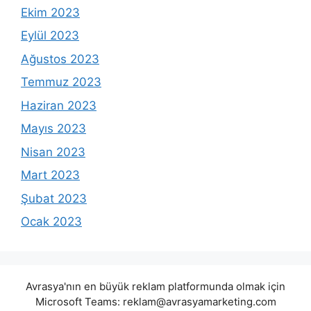
Ekim 2023
Eylül 2023
Ağustos 2023
Temmuz 2023
Haziran 2023
Mayıs 2023
Nisan 2023
Mart 2023
Şubat 2023
Ocak 2023
Avrasya'nın en büyük reklam platformunda olmak için
Microsoft Teams:
reklam@avrasyamarketing.com