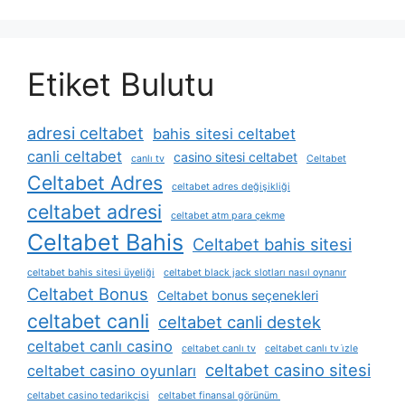
Etiket Bulutu
adresi celtabet
bahis sitesi celtabet
canli celtabet
casino sitesi celtabet
canlı tv
Celtabet
Celtabet Adres
celtabet adres değişikliği
celtabet adresi
celtabet atm para çekme
Celtabet Bahis
Celtabet bahis sitesi
celtabet bahis sitesi üyeliği
celtabet black jack slotları nasıl oynanır
Celtabet Bonus
Celtabet bonus seçenekleri
celtabet canli
celtabet canli destek
celtabet canlı casino
celtabet canlı tv
celtabet canlı tv i̇zle
celtabet casino sitesi
celtabet casino oyunları
celtabet casino tedarikçisi
celtabet finansal görünüm