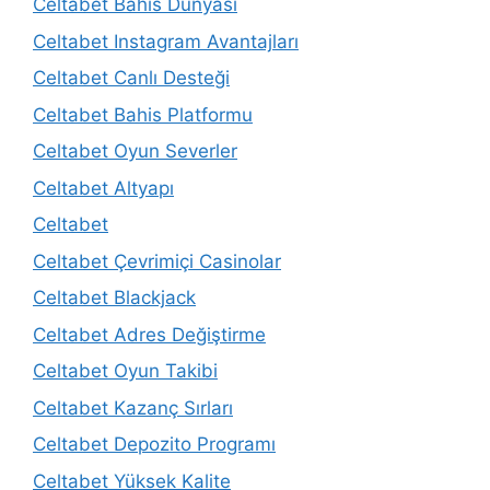
Celtabet Bahis Dünyası
Celtabet Instagram Avantajları
Celtabet Canlı Desteği
Celtabet Bahis Platformu
Celtabet Oyun Severler
Celtabet Altyapı
Celtabet
Celtabet Çevrimiçi Casinolar
Celtabet Blackjack
Celtabet Adres Değiştirme
Celtabet Oyun Takibi
Celtabet Kazanç Sırları
Celtabet Depozito Programı
Celtabet Yüksek Kalite