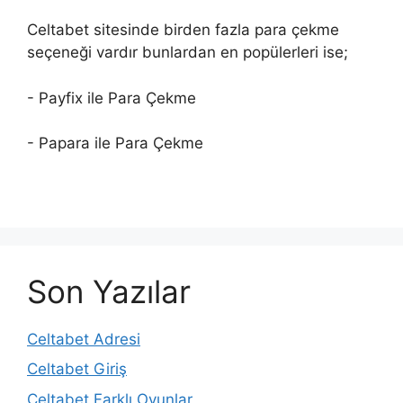
Celtabet sitesinde birden fazla para çekme
seçeneği vardır bunlardan en popülerleri ise;
- Payfix ile Para Çekme
- Papara ile Para Çekme
Son Yazılar
Celtabet Adresi
Celtabet Giriş
Celtabet Farklı Oyunlar