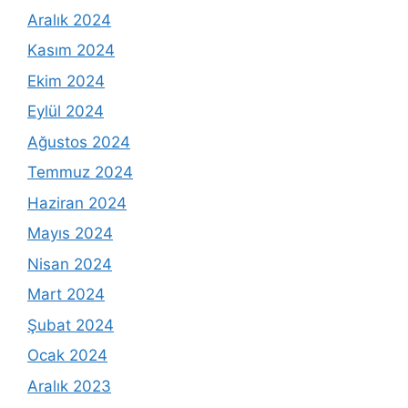
Aralık 2024
Kasım 2024
Ekim 2024
Eylül 2024
Ağustos 2024
Temmuz 2024
Haziran 2024
Mayıs 2024
Nisan 2024
Mart 2024
Şubat 2024
Ocak 2024
Aralık 2023