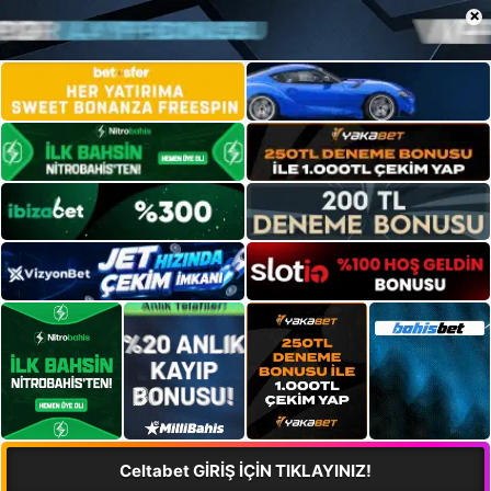
×
Celtabet GİRİŞ İÇİN TIKLAYINIZ!