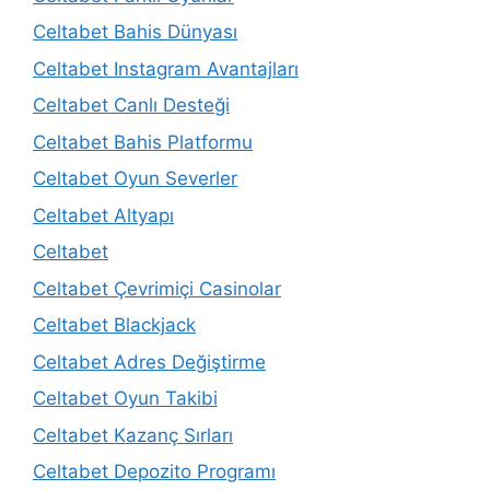
Celtabet Bahis Dünyası
Celtabet Instagram Avantajları
Celtabet Canlı Desteği
Celtabet Bahis Platformu
Celtabet Oyun Severler
Celtabet Altyapı
Celtabet
Celtabet Çevrimiçi Casinolar
Celtabet Blackjack
Celtabet Adres Değiştirme
Celtabet Oyun Takibi
Celtabet Kazanç Sırları
Celtabet Depozito Programı