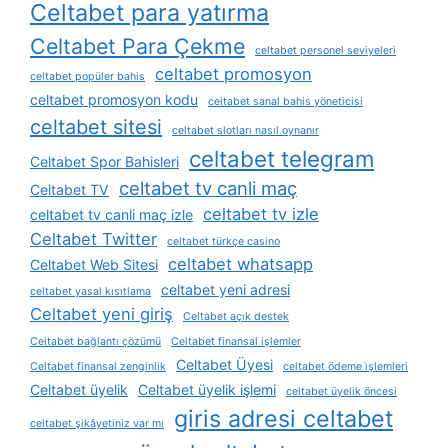
Celtabet para yatırma
Celtabet Para Çekme
celtabet personel seviyeleri
celtabet promosyon
celtabet popüler bahis
celtabet promosyon kodu
celtabet sanal bahis yöneticisi
celtabet sitesi
celtabet slotları nasıl oynanır
celtabet telegram
Celtabet Spor Bahisleri
celtabet tv canli maç
Celtabet TV
celtabet tv izle
celtabet tv canli maç izle
Celtabet Twitter
celtabet türkçe casino
celtabet whatsapp
Celtabet Web Sitesi
celtabet yeni adresi
celtabet yasal kısıtlama
Celtabet yeni giriş
Celtabet açık destek
Celtabet bağlantı çözümü
Celtabet finansal işlemler
Celtabet Üyesi
Celtabet finansal zenginlik
celtabet ödeme i̇şlemleri
Celtabet üyelik
Celtabet üyelik işlemi
celtabet üyelik öncesi
giris adresi celtabet
celtabet şikâyetiniz var mı