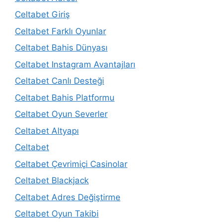
Celtabet Giriş
Celtabet Farklı Oyunlar
Celtabet Bahis Dünyası
Celtabet Instagram Avantajları
Celtabet Canlı Desteği
Celtabet Bahis Platformu
Celtabet Oyun Severler
Celtabet Altyapı
Celtabet
Celtabet Çevrimiçi Casinolar
Celtabet Blackjack
Celtabet Adres Değiştirme
Celtabet Oyun Takibi