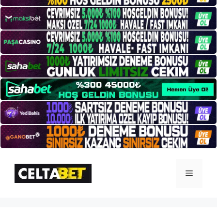
İçeriğe
atla
Menü