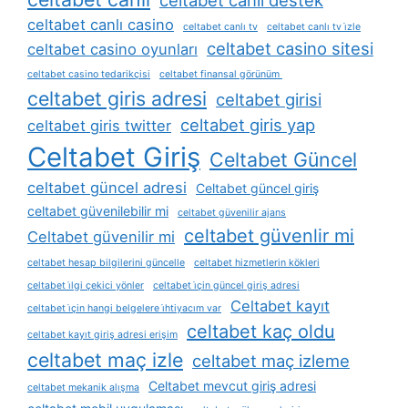
celtabet canlı casino
celtabet canlı tv
celtabet canlı tv i̇zle
celtabet casino sitesi
celtabet casino oyunları
celtabet casino tedarikçisi
celtabet finansal görünüm
celtabet giris adresi
celtabet girisi
celtabet giris yap
celtabet giris twitter
Celtabet Giriş
Celtabet Güncel
celtabet güncel adresi
Celtabet güncel giriş
celtabet güvenilebilir mi
celtabet güvenilir ajans
celtabet güvenlir mi
Celtabet güvenilir mi
celtabet hesap bilgilerini güncelle
celtabet hizmetlerin kökleri
celtabet i̇lgi çekici yönler
celtabet i̇çin güncel giriş adresi
Celtabet kayıt
celtabet i̇çin hangi belgelere i̇htiyacım var
celtabet kaç oldu
celtabet kayıt giriş adresi erişim
celtabet maç izle
celtabet maç izleme
Celtabet mevcut giriş adresi
celtabet mekanik alışma