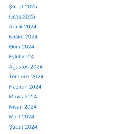
Şubat 2025
Ocak 2025
Aralık 2024
Kasım 2024
Ekim 2024
Eylül 2024
Ağustos 2024
Temmuz 2024
Haziran 2024
Mayıs 2024
Nisan 2024
Mart 2024
Şubat 2024