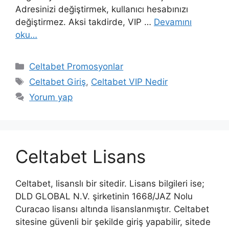
Adresinizi değiştirmek, kullanıcı hesabınızı
değiştirmez. Aksi takdirde, VIP …
Devamını
oku…
Kategoriler
Celtabet Promosyonlar
Etiketler
Celtabet Giriş
,
Celtabet VIP Nedir
Yorum yap
Celtabet Lisans
Celtabet, lisanslı bir sitedir. Lisans bilgileri ise;
DLD GLOBAL N.V. şirketinin 1668/JAZ Nolu
Curacao lisansı altında lisanslanmıştır. Celtabet
sitesine güvenli bir şekilde giriş yapabilir, sitede