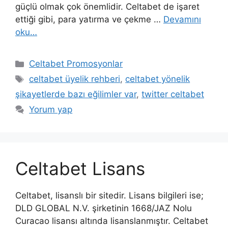
güçlü olmak çok önemlidir. Celtabet de işaret
ettiği gibi, para yatırma ve çekme …
Devamını
oku…
Kategoriler
Celtabet Promosyonlar
Etiketler
celtabet üyelik rehberi
,
celtabet yönelik
şikayetlerde bazı eğilimler var
,
twitter celtabet
Yorum yap
Celtabet Lisans
Celtabet, lisanslı bir sitedir. Lisans bilgileri ise;
DLD GLOBAL N.V. şirketinin 1668/JAZ Nolu
Curacao lisansı altında lisanslanmıştır. Celtabet