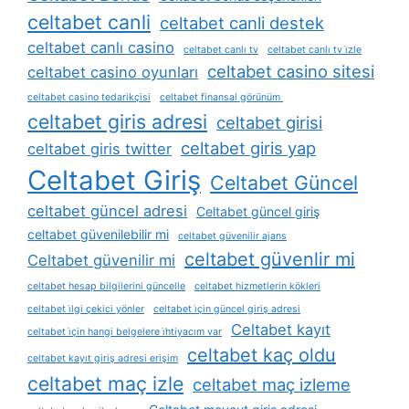
celtabet canli
celtabet canli destek
celtabet canlı casino
celtabet canlı tv
celtabet canlı tv i̇zle
celtabet casino sitesi
celtabet casino oyunları
celtabet casino tedarikçisi
celtabet finansal görünüm
celtabet giris adresi
celtabet girisi
celtabet giris yap
celtabet giris twitter
Celtabet Giriş
Celtabet Güncel
celtabet güncel adresi
Celtabet güncel giriş
celtabet güvenilebilir mi
celtabet güvenilir ajans
celtabet güvenlir mi
Celtabet güvenilir mi
celtabet hesap bilgilerini güncelle
celtabet hizmetlerin kökleri
celtabet i̇lgi çekici yönler
celtabet i̇çin güncel giriş adresi
Celtabet kayıt
celtabet i̇çin hangi belgelere i̇htiyacım var
celtabet kaç oldu
celtabet kayıt giriş adresi erişim
celtabet maç izle
celtabet maç izleme