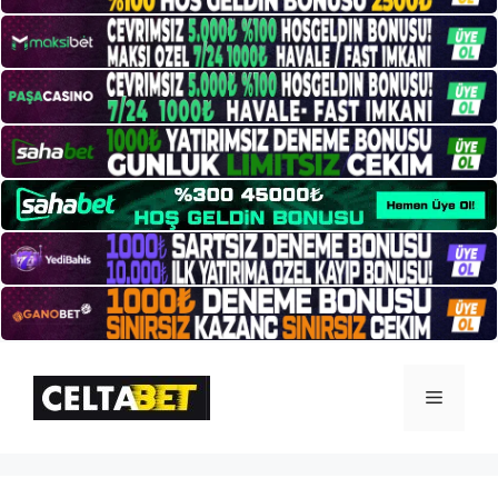
İçeriğe
atla
Menü