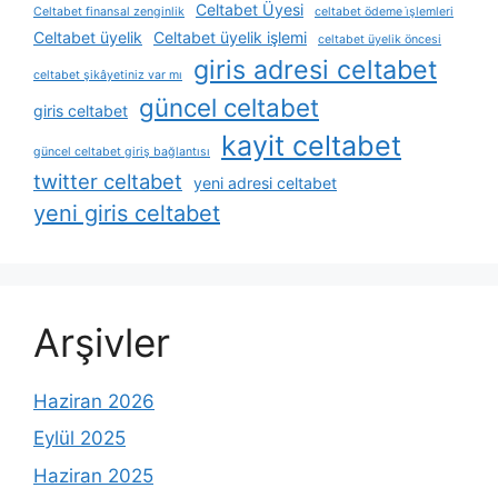
Celtabet Üyesi
Celtabet finansal zenginlik
celtabet ödeme i̇şlemleri
Celtabet üyelik
Celtabet üyelik işlemi
celtabet üyelik öncesi
giris adresi celtabet
celtabet şikâyetiniz var mı
güncel celtabet
giris celtabet
kayit celtabet
güncel celtabet giriş bağlantısı
twitter celtabet
yeni adresi celtabet
yeni giris celtabet
Arşivler
Haziran 2026
Eylül 2025
Haziran 2025