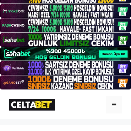
İçeriğe
atla
Menü