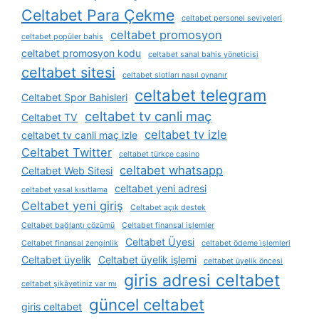
Celtabet Para Çekme
celtabet personel seviyeleri
celtabet promosyon
celtabet popüler bahis
celtabet promosyon kodu
celtabet sanal bahis yöneticisi
celtabet sitesi
celtabet slotları nasıl oynanır
celtabet telegram
Celtabet Spor Bahisleri
celtabet tv canli maç
Celtabet TV
celtabet tv izle
celtabet tv canli maç izle
Celtabet Twitter
celtabet türkçe casino
celtabet whatsapp
Celtabet Web Sitesi
celtabet yeni adresi
celtabet yasal kısıtlama
Celtabet yeni giriş
Celtabet açık destek
Celtabet bağlantı çözümü
Celtabet finansal işlemler
Celtabet Üyesi
Celtabet finansal zenginlik
celtabet ödeme i̇şlemleri
Celtabet üyelik
Celtabet üyelik işlemi
celtabet üyelik öncesi
giris adresi celtabet
celtabet şikâyetiniz var mı
güncel celtabet
giris celtabet