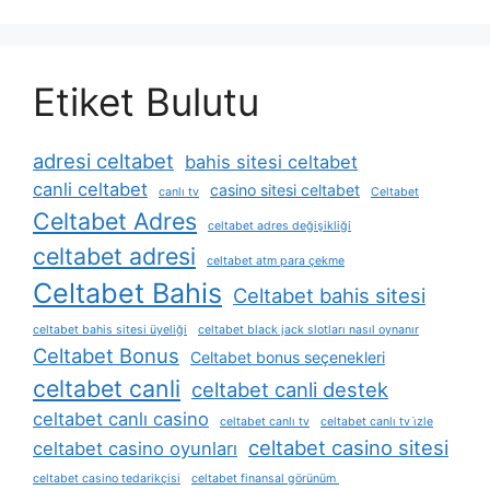
Etiket Bulutu
adresi celtabet
bahis sitesi celtabet
canli celtabet
casino sitesi celtabet
canlı tv
Celtabet
Celtabet Adres
celtabet adres değişikliği
celtabet adresi
celtabet atm para çekme
Celtabet Bahis
Celtabet bahis sitesi
celtabet bahis sitesi üyeliği
celtabet black jack slotları nasıl oynanır
Celtabet Bonus
Celtabet bonus seçenekleri
celtabet canli
celtabet canli destek
celtabet canlı casino
celtabet canlı tv
celtabet canlı tv i̇zle
celtabet casino sitesi
celtabet casino oyunları
celtabet casino tedarikçisi
celtabet finansal görünüm