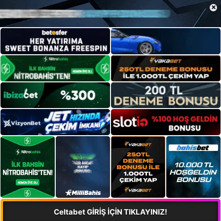
×
Celtabet GİRİŞ İÇİN TIKLAYINIZ!