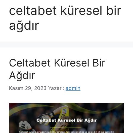
celtabet küresel bir
ağdır
Celtabet Küresel Bir
Ağdır
Kasım 29, 2023
Yazarı:
admin