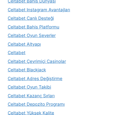
Celtabet Bahis Dünyası
Celtabet Instagram Avantajları
Celtabet Canlı Desteği
Celtabet Bahis Platformu
Celtabet Oyun Severler
Celtabet Altyapı
Celtabet
Celtabet Çevrimiçi Casinolar
Celtabet Blackjack
Celtabet Adres Değiştirme
Celtabet Oyun Takibi
Celtabet Kazanç Sırları
Celtabet Depozito Programı
Celtabet Yüksek Kalite