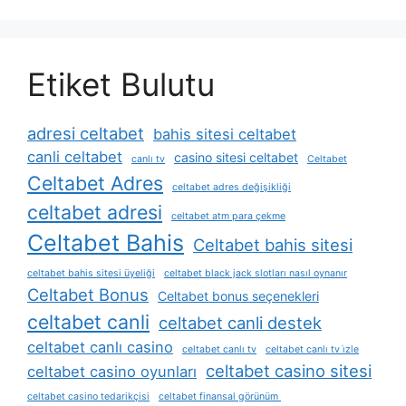
Etiket Bulutu
adresi celtabet
bahis sitesi celtabet
canli celtabet
casino sitesi celtabet
canlı tv
Celtabet
Celtabet Adres
celtabet adres değişikliği
celtabet adresi
celtabet atm para çekme
Celtabet Bahis
Celtabet bahis sitesi
celtabet bahis sitesi üyeliği
celtabet black jack slotları nasıl oynanır
Celtabet Bonus
Celtabet bonus seçenekleri
celtabet canli
celtabet canli destek
celtabet canlı casino
celtabet canlı tv
celtabet canlı tv i̇zle
celtabet casino sitesi
celtabet casino oyunları
celtabet casino tedarikçisi
celtabet finansal görünüm