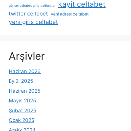
kayit celtabet
güncel celtabet giriş bağlantısı
twitter celtabet
yeni adresi celtabet
yeni giris celtabet
Arşivler
Haziran 2026
Eylül 2025
Haziran 2025
Mayıs 2025
Şubat 2025
Ocak 2025
Aralık 2024