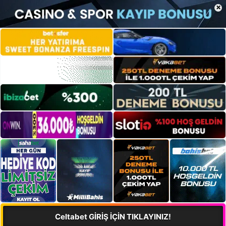
×
Celtabet GİRİŞ İÇİN TIKLAYINIZ!