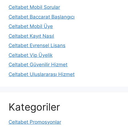
Celtabet Mobil Sorular
Celtabet Baccarat Başlangıcı
Celtabet Mobil Üye
Celtabet Kayıt Nasıl
Celtabet Evrensel Lisans
Celtabet Vip Üyelik
Celtabet Güvenilir Hizmet
Celtabet Uluslararası Hizmet
Kategoriler
Celtabet Promosyonlar